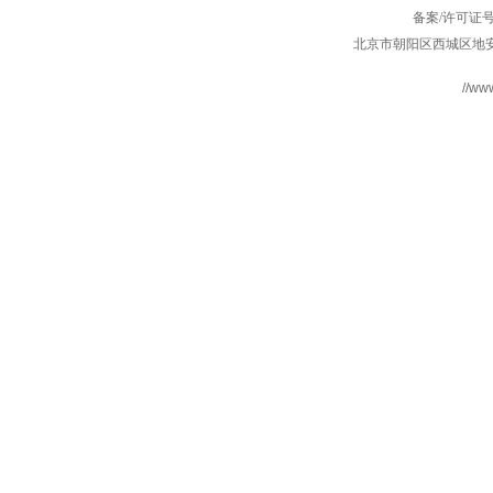
备案/许可证
北京市朝阳区西城区地安
//ww